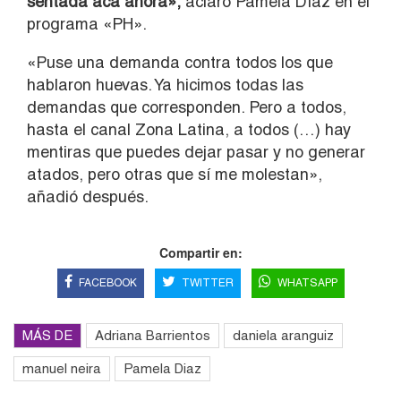
sentada acá ahora»,
aclaró Pamela Díaz en el
programa «PH».
«Puse una demanda contra todos los que
hablaron huevas. Ya hicimos todas las
demandas que corresponden. Pero a todos,
hasta el canal Zona Latina, a todos (…) hay
mentiras que puedes dejar pasar y no generar
atados, pero otras que sí me molestan»,
añadió después.
Compartir en:
FACEBOOK
TWITTER
WHATSAPP
MÁS DE
Adriana Barrientos
daniela aranguiz
manuel neira
Pamela Diaz