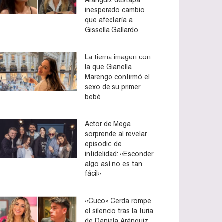
inesperado cambio
que afectaría a
Gissella Gallardo
La tierna imagen con
la que Gianella
Marengo confirmó el
sexo de su primer
bebé
Actor de Mega
sorprende al revelar
episodio de
infidelidad: «Esconder
algo así no es tan
fácil»
«Cuco» Cerda rompe
el silencio tras la furia
de Daniela Aránguiz