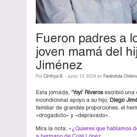
Fueron padres a lo
joven mamá del hi
Jiménez
Por
Cinthya B.
- Junio 12, 2024 en
Farándula Chilen
Esta jornada,
‘Yoyi’ Riveros
escribió una 
incondicional apoyo a su hijo,
Diego Jim
familiar de grandes proporciones, el he
«drogadicto» y «depravado».
Mira la nota:
«¿Quieres que hablamos d
a hermano de Coté López