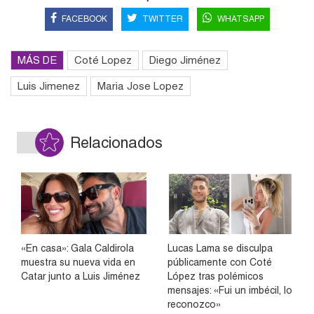
FACEBOOK
TWITTER
WHATSAPP
MÁS DE
Coté Lopez
Diego Jiménez
Luis Jimenez
Maria Jose Lopez
Relacionados
«En casa»: Gala Caldirola
Lucas Lama se disculpa
muestra su nueva vida en
públicamente con Coté
Catar junto a Luis Jiménez
López tras polémicos
mensajes: «Fui un imbécil, lo
reconozco»