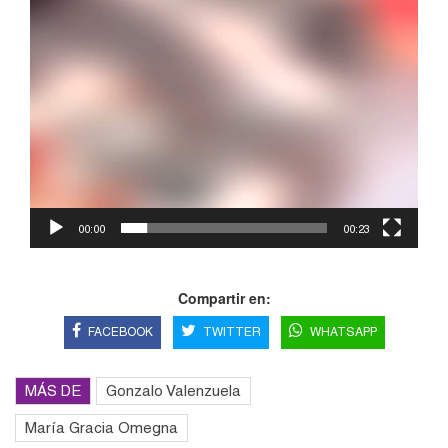
00:00
00:23
Compartir en:
FACEBOOK
TWITTER
WHATSAPP
MÁS DE
Gonzalo Valenzuela
María Gracia Omegna