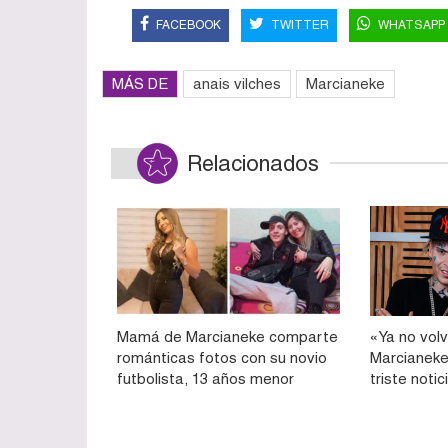
FACEBOOK
TWITTER
WHATSAPP
MÁS DE
anais vilches
Marcianeke
Relacionados
Mamá de Marcianeke comparte
«Ya no volv
románticas fotos con su novio
Marcianeke
futbolista, 13 años menor
triste notic