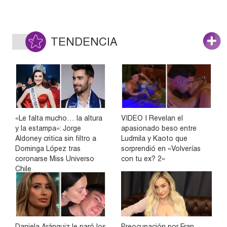
TENDENCIA
«Le falta mucho… la altura
VIDEO | Revelan el
y la estampa»: Jorge
apasionado beso entre
Aldoney critica sin filtro a
Ludmila y Kaoto que
Dominga López tras
sorprendió en «Volverías
coronarse Miss Universo
con tu ex? 2»
Chile
Daniela Aránguiz le paró los
Preocupación por Fran