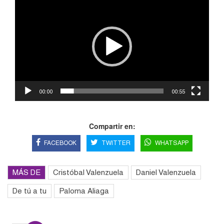
de
vídeo
00:00
00:55
Compartir en:
FACEBOOK
TWITTER
WHATSAPP
MÁS DE
Cristóbal Valenzuela
Daniel Valenzuela
De tú a tu
Paloma Aliaga