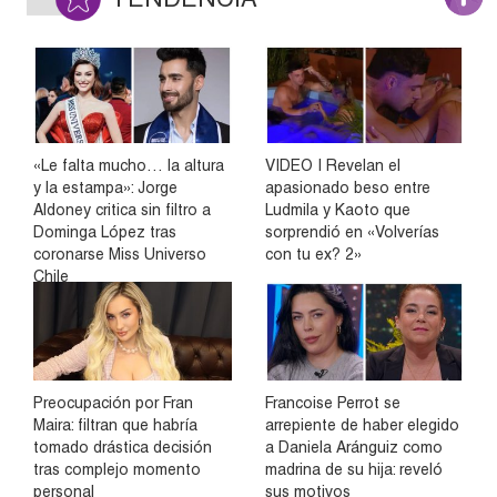
«Le falta mucho… la altura
VIDEO | Revelan el
y la estampa»: Jorge
apasionado beso entre
Aldoney critica sin filtro a
Ludmila y Kaoto que
Dominga López tras
sorprendió en «Volverías
coronarse Miss Universo
con tu ex? 2»
Chile
Preocupación por Fran
Francoise Perrot se
Maira: filtran que habría
arrepiente de haber elegido
tomado drástica decisión
a Daniela Aránguiz como
tras complejo momento
madrina de su hija: reveló
personal
sus motivos