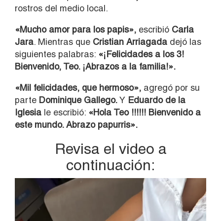
rostros del medio local.
«Mucho amor para los papis»,
escribió
Carla
Jara
. Mientras que
Cristian Arriagada
dejó las
siguientes palabras:
«¡Felicidades a los 3!
Bienvenido, Teo. ¡Abrazos a la familia!».
«Mil felicidades, que hermoso»,
agregó por su
parte
Dominique Gallego.
Y
Eduardo de la
Iglesia
le escribió:
«Hola Teo !!!!!! Bienvenido a
este mundo. Abrazo papurris».
Revisa el video a
continuación:
Reproductor
de
vídeo