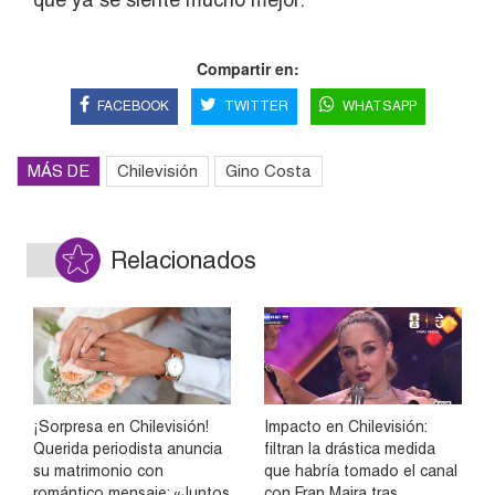
Compartir en:
FACEBOOK
TWITTER
WHATSAPP
MÁS DE
Chilevisión
Gino Costa
Relacionados
¡Sorpresa en Chilevisión!
Impacto en Chilevisión:
Querida periodista anuncia
filtran la drástica medida
su matrimonio con
que habría tomado el canal
romántico mensaje: «Juntos
con Fran Maira tras