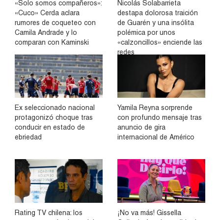
«Solo somos compañeros»:
Nicolás Solabarrieta
«Cuco» Cerda aclara
destapa dolorosa traición
rumores de coqueteo con
de Guarén y una insólita
Camila Andrade y lo
polémica por unos
comparan con Kaminski
«calzoncillos» enciende las
redes
Ex seleccionado nacional
Yamila Reyna sorprende
protagonizó choque tras
con profundo mensaje tras
conducir en estado de
anuncio de gira
ebriedad
internacional de Américo
Rating TV chilena: los
¡No va más! Gissella