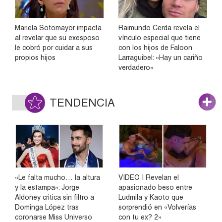
Mariela Sotomayor impacta
Raimundo Cerda revela el
al revelar que su exesposo
vínculo especial que tiene
le cobró por cuidar a sus
con los hijos de Faloon
propios hijos
Larraguibel: «Hay un cariño
verdadero»
TENDENCIA
«Le falta mucho… la altura
VIDEO | Revelan el
y la estampa»: Jorge
apasionado beso entre
Aldoney critica sin filtro a
Ludmila y Kaoto que
Dominga López tras
sorprendió en «Volverías
coronarse Miss Universo
con tu ex? 2»