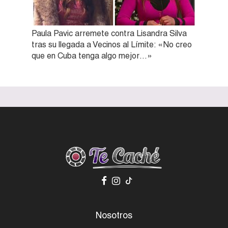
Paula Pavic arremete contra Lisandra Silva
tras su llegada a Vecinos al Límite: «No creo
que en Cuba tenga algo mejor…»
Nosotros