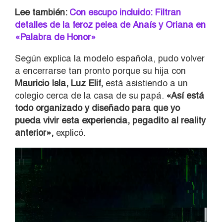
Lee también:
Con escupo incluido: Filtran
detalles de la feroz pelea de Anaís y Oriana en
«Palabra de Honor»
Según explica la modelo española, pudo volver
a encerrarse tan pronto porque su hija con
Mauricio Isla, Luz Elif,
está asistiendo a un
colegio cerca de la casa de su papá.
«Así está
todo organizado y diseñado para que yo
pueda vivir esta experiencia, pegadito al reality
anterior»,
explicó.
Reproductor
de
vídeo