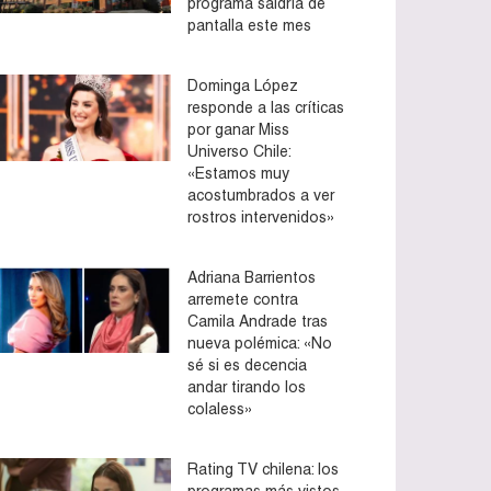
programa saldría de
pantalla este mes
Dominga López
responde a las críticas
por ganar Miss
Universo Chile:
«Estamos muy
acostumbrados a ver
rostros intervenidos»
Adriana Barrientos
arremete contra
Camila Andrade tras
nueva polémica: «No
sé si es decencia
andar tirando los
colaless»
Rating TV chilena: los
programas más vistos