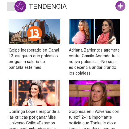
TENDENCIA
Golpe inesperado en Canal
Adriana Barrientos arremete
13: aseguran que polémico
contra Camila Andrade tras
programa saldría de
nueva polémica: «No sé si
pantalla este mes
es decencia andar tirando
los colaless»
Dominga López responde a
Sorpresa en «Volverías con
las críticas por ganar Miss
tu ex? 2»: la importante
Universo Chile: «Estamos
noticia que Tonka le dio a
muy acostumbrados a ver
Ludmila y nadie esperaba