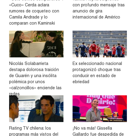
«Cuco» Cerda aclara
con profundo mensaje tras
rumores de coqueteo con
anuncio de gira
Camila Andrade y lo
internacional de Américo
comparan con Kaminski
Nicolás Solabarrieta
Ex seleccionado nacional
destapa dolorosa traición
protagonizó choque tras
de Guarén y una insólita
conducir en estado de
polémica por unos
ebriedad
«calzoncillos» enciende las
redes
Rating TV chilena: los
¡No va más! Gissella
programas más vistos del
Gallardo fue despedida de