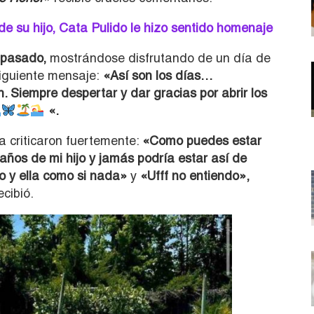
de su hijo, Cata Pulido le hizo sentido homenaje
 pasado,
mostrándose disfrutando de un día de
iguiente mensaje:
«Así son los días…
. Siempre despertar y dar gracias por abrir los
«.
a criticaron fuertemente:
«Como puedes estar
años de mi hijo y jamás podría estar así de
ido y ella como si nada»
y
«Ufff no entiendo»,
cibió.