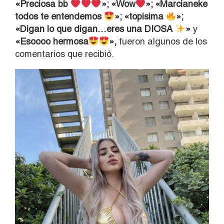
«Preciosa bb
»; «Wow
»; «Marcianeke
todos te entendemos
»; «topisima
»;
«Digan lo que digan…eres una DIOSA
»
y
«Esoooo hermosa
»,
fueron algunos de los
comentarios que recibió.