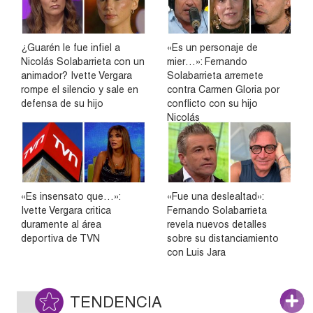
¿Guarén le fue infiel a
«Es un personaje de
Nicolás Solabarrieta con un
mier…»: Fernando
animador? Ivette Vergara
Solabarrieta arremete
rompe el silencio y sale en
contra Carmen Gloria por
defensa de su hijo
conflicto con su hijo
Nicolás
«Es insensato que…»:
«Fue una deslealtad»:
Ivette Vergara critica
Fernando Solabarrieta
duramente al área
revela nuevos detalles
deportiva de TVN
sobre su distanciamiento
con Luis Jara
TENDENCIA