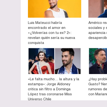
Luis Mateucci habría
Américo re
encontrado el amor en
sociales y
«¿Volverías con tu ex? 2»:
apariencia
revelan quién sería su nueva
desapercib
conquista
«Le falta mucho… la altura y la
¿Hay prob
estampa»: Jorge Aldoney
Gusto? Ne
critica sin filtro a Dominga
rumores de
López tras coronarse Miss
con Marian
Universo Chile