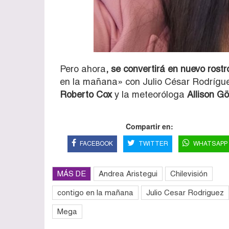
Pero ahora
, se convertirá en nuevo rost
en la mañana» con Julio César Rodríg
Roberto Cox
y la meteoróloga
Allison Gö
Compartir en:
FACEBOOK
TWITTER
WHATSAPP
MÁS DE
Andrea Aristegui
Chilevisión
contigo en la mañana
Julio Cesar Rodriguez
Mega