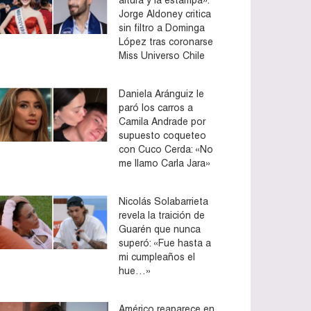
Jorge Aldoney critica
sin filtro a Dominga
López tras coronarse
Miss Universo Chile
Daniela Aránguiz le
paró los carros a
Camila Andrade por
supuesto coqueteo
con Cuco Cerda: «No
me llamo Carla Jara»
Nicolás Solabarrieta
revela la traición de
Guarén que nunca
superó: «Fue hasta a
mi cumpleaños el
hue…»
Américo reaparece en