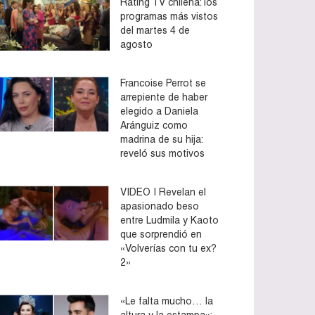
Rating TV chilena: los
programas más vistos
del martes 4 de
agosto
Francoise Perrot se
arrepiente de haber
elegido a Daniela
Aránguiz como
madrina de su hija:
reveló sus motivos
VIDEO | Revelan el
apasionado beso
entre Ludmila y Kaoto
que sorprendió en
«Volverías con tu ex?
2»
«Le falta mucho… la
altura y la estampa»: