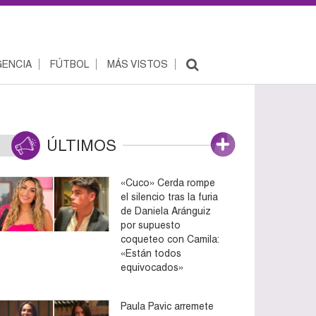
ENCIA
FÚTBOL
MÁS VISTOS
ÚLTIMOS
«Cuco» Cerda rompe
el silencio tras la furia
de Daniela Aránguiz
por supuesto
coqueteo con Camila:
«Están todos
equivocados»
Paula Pavic arremete