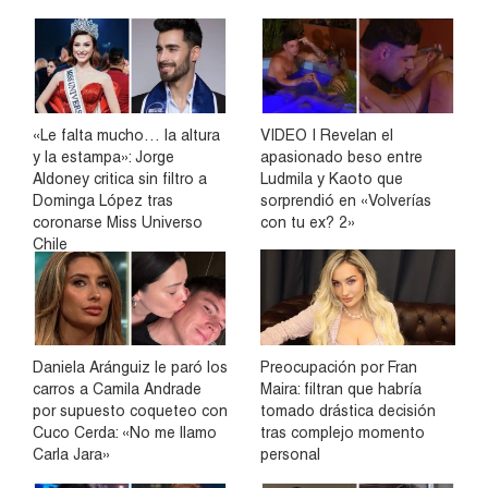
«Le falta mucho… la altura
VIDEO | Revelan el
y la estampa»: Jorge
apasionado beso entre
Aldoney critica sin filtro a
Ludmila y Kaoto que
Dominga López tras
sorprendió en «Volverías
coronarse Miss Universo
con tu ex? 2»
Chile
Daniela Aránguiz le paró los
Preocupación por Fran
carros a Camila Andrade
Maira: filtran que habría
por supuesto coqueteo con
tomado drástica decisión
Cuco Cerda: «No me llamo
tras complejo momento
Carla Jara»
personal