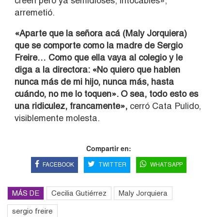
creen pero ya semidioses, intocables»,
arremetió.
«Aparte que la señora acá (Maly Jorquiera)
que se comporte como la madre de Sergio
Freire… Como que ella vaya al colegio y le
diga a la directora: «No quiero que hablen
nunca más de mi hijo, nunca más, hasta
cuándo, no me lo toquen». O sea, todo esto es
una ridiculez, francamente»,
cerró Cata Pulido,
visiblemente molesta.
Compartir en:
FACEBOOK
TWITTER
WHATSAPP
MÁS DE
Cecilia Gutiérrez
Maly Jorquiera
sergio freire