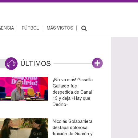
ENCIA
FÚTBOL
MÁS VISTOS
ÚLTIMOS
¡No va más! Gissella
Gallardo fue
despedida de Canal
13 y deja «Hay que
Decirlo»
Nicolás Solabarrieta
destapa dolorosa
traición de Guarén y