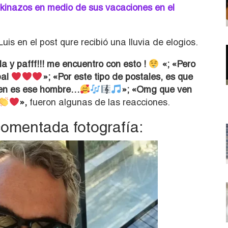
ikinazos en medio de sus vacaciones en el
Luis en el post qure recibió una lluvia de elogios.
a y pafff!!! me encuentro con esto !
«; «Pero
bal
»; «Por este tipo de postales, es que
ien es ese hombre…
»; «Omg que ven
»,
fueron algunas de las reacciones.
comentada fotografía: