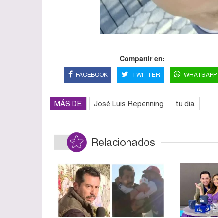
Compartir en:
FACEBOOK
TWITTER
WHATSAPP
MÁS DE
José Luis Repenning
tu dia
Relacionados