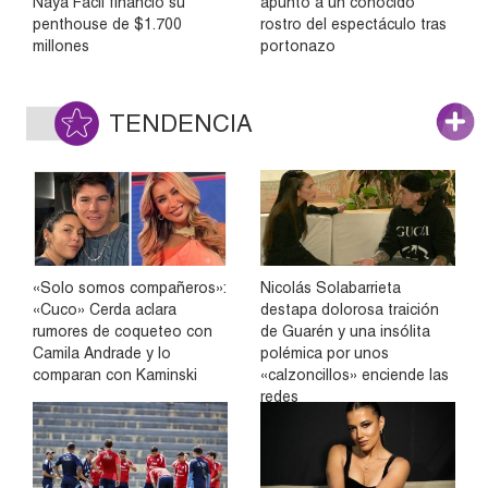
Naya Fácil financió su
apuntó a un conocido
penthouse de $1.700
rostro del espectáculo tras
millones
portonazo
TENDENCIA
«Solo somos compañeros»:
Nicolás Solabarrieta
«Cuco» Cerda aclara
destapa dolorosa traición
rumores de coqueteo con
de Guarén y una insólita
Camila Andrade y lo
polémica por unos
comparan con Kaminski
«calzoncillos» enciende las
redes