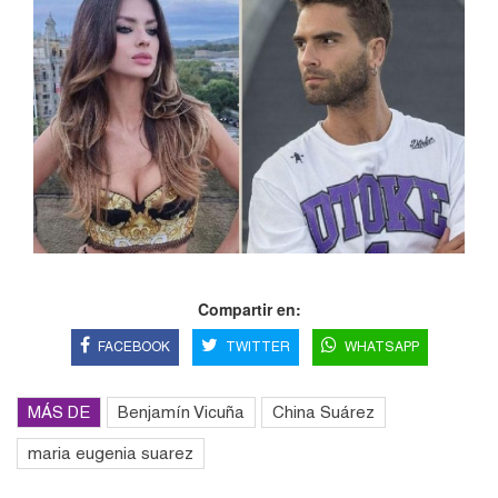
Compartir en:
FACEBOOK
TWITTER
WHATSAPP
MÁS DE
Benjamín Vicuña
China Suárez
maria eugenia suarez