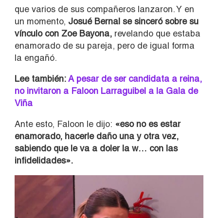
que varios de sus compañeros lanzaron. Y en
un momento,
J
osué Bernal se sinceró sobre su
vínculo con Zoe Bayona,
revelando que estaba
enamorado de su pareja, pero de igual forma
la engañó.
Lee también:
A pesar de ser candidata a reina,
no invitaron a Faloon Larraguibel a la Gala de
Viña
Ante esto, Faloon le dijo:
«eso no es estar
enamorado, hacerle daño una y otra vez,
sabiendo que le va a doler la w… con las
infidelidades».