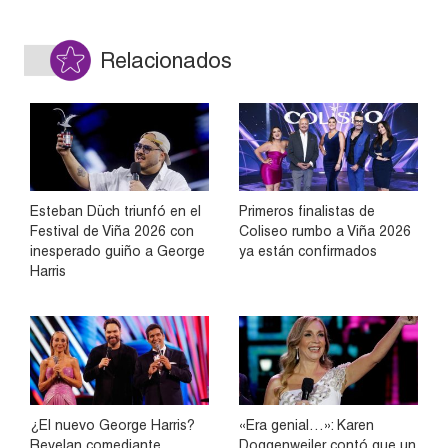
Relacionados
Esteban Düch triunfó en el
Primeros finalistas de
Festival de Viña 2026 con
Coliseo rumbo a Viña 2026
inesperado guiño a George
ya están confirmados
Harris
¿El nuevo George Harris?
«Era genial…»: Karen
Revelan comediante
Doggenweiler contó que un