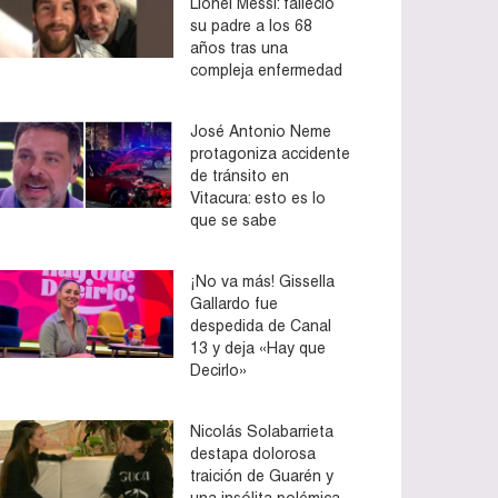
Lionel Messi: falleció
su padre a los 68
años tras una
compleja enfermedad
José Antonio Neme
protagoniza accidente
de tránsito en
Vitacura: esto es lo
que se sabe
¡No va más! Gissella
Gallardo fue
despedida de Canal
13 y deja «Hay que
Decirlo»
Nicolás Solabarrieta
destapa dolorosa
traición de Guarén y
una insólita polémica