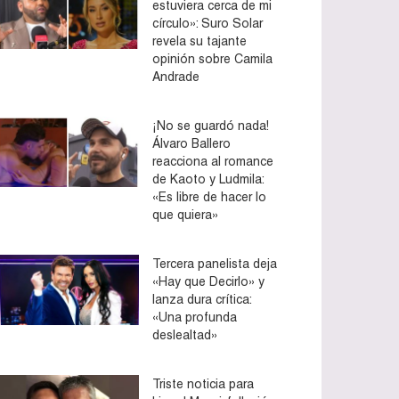
estuviera cerca de mi
círculo»: Suro Solar
revela su tajante
opinión sobre Camila
Andrade
¡No se guardó nada!
Álvaro Ballero
reacciona al romance
de Kaoto y Ludmila:
«Es libre de hacer lo
que quiera»
Tercera panelista deja
«Hay que Decirlo» y
lanza dura crítica:
«Una profunda
deslealtad»
Triste noticia para