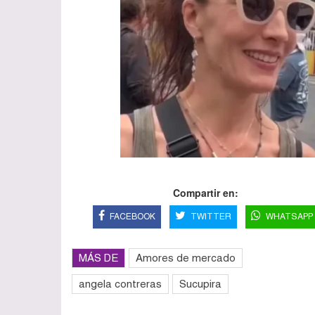
Compartir en:
FACEBOOK
TWITTER
WHATSAPP
MÁS DE
Amores de mercado
angela contreras
Sucupira