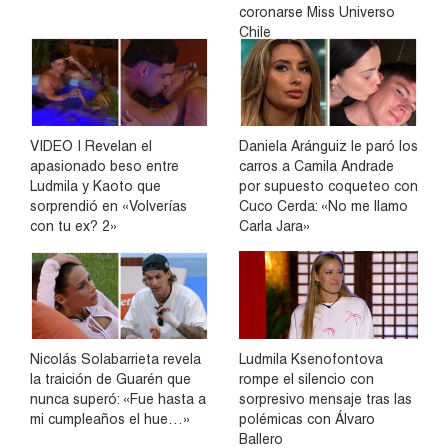
coronarse Miss Universo
Chile
VIDEO | Revelan el
Daniela Aránguiz le paró los
apasionado beso entre
carros a Camila Andrade
Ludmila y Kaoto que
por supuesto coqueteo con
sorprendió en «Volverías
Cuco Cerda: «No me llamo
con tu ex? 2»
Carla Jara»
Nicolás Solabarrieta revela
Ludmila Ksenofontova
la traición de Guarén que
rompe el silencio con
nunca superó: «Fue hasta a
sorpresivo mensaje tras las
mi cumpleaños el hue…»
polémicas con Álvaro
Ballero