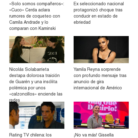
«Solo somos compañeros»:
Ex seleccionado nacional
«Cuco» Cerda aclara
protagonizó choque tras
rumores de coqueteo con
conducir en estado de
Camila Andrade y lo
ebriedad
comparan con Kaminski
Nicolás Solabarrieta
Yamila Reyna sorprende
destapa dolorosa traición
con profundo mensaje tras
de Guarén y una insólita
anuncio de gira
polémica por unos
internacional de Américo
«calzoncillos» enciende las
redes
Rating TV chilena: los
¡No va más! Gissella