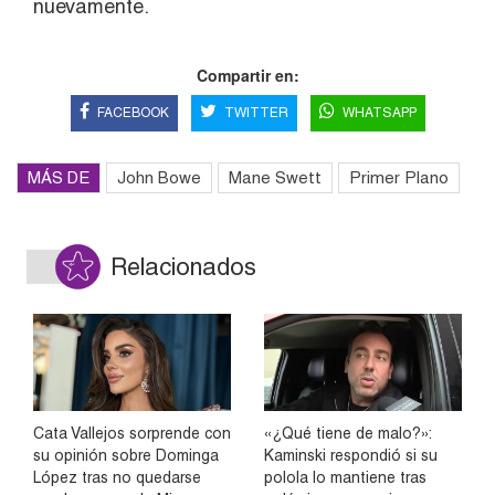
nuevamente.
Compartir en:
FACEBOOK
TWITTER
WHATSAPP
MÁS DE
John Bowe
Mane Swett
Primer Plano
Relacionados
Cata Vallejos sorprende con
«¿Qué tiene de malo?»:
su opinión sobre Dominga
Kaminski respondió si su
López tras no quedarse
polola lo mantiene tras