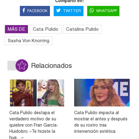
Compartir en:
FACEBOOK
TWITTER
WHATSAPP
MÁS DE
Cata Pulido
Catalina Pulido
Sasha Von Knorring
Relacionados
Cata Pulido destapa el
Cata Pulido impacta al
verdadero motivo de su
mostrar el antes y después
quiebre con Fran García-
de su rostro tras
Huidobro: «Te hiciste la
intervención estética
hue…»