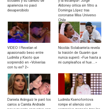
sociales y su cambio de
y la estampa»: Jorge
apariencia no pasó
Aldoney critica sin filtro a
desapercibido
Dominga López tras
coronarse Miss Universo
Chile
VIDEO | Revelan el
Nicolás Solabarrieta revela
apasionado beso entre
la traición de Guarén que
Ludmila y Kaoto que
nunca superó: «Fue hasta a
sorprendió en «Volverías
mi cumpleaños el hue…»
con tu ex? 2»
Daniela Aránguiz le paró los
Ludmila Ksenofontova
carros a Camila Andrade
rompe el silencio con