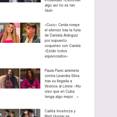
algo así no es tan
fácil»
«Cuco» Cerda rompe
el silencio tras la furia
de Daniela Aránguiz
por supuesto
coqueteo con Camila:
«Están todos
equivocados»
Paula Pavic arremete
contra Lisandra Silva
tras su llegada a
Vecinos al Límite: «No
creo que en Cuba
tenga algo mejor…»
Carlita Inostroza y
Matt Hunter se