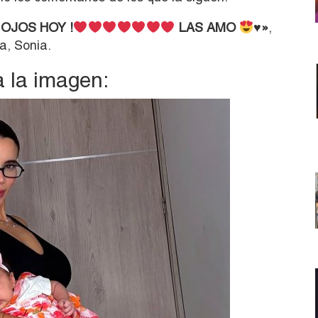
OJOS HOY !
LAS AMO
♥️
»
,
a, Sonia.
 la imagen: