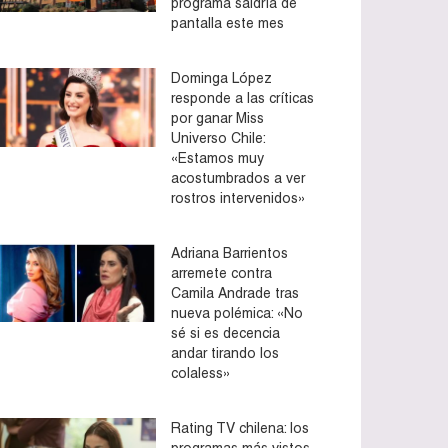
programa saldría de
pantalla este mes
Dominga López
responde a las críticas
por ganar Miss
Universo Chile:
«Estamos muy
acostumbrados a ver
rostros intervenidos»
Adriana Barrientos
arremete contra
Camila Andrade tras
nueva polémica: «No
sé si es decencia
andar tirando los
colaless»
Rating TV chilena: los
programas más vistos