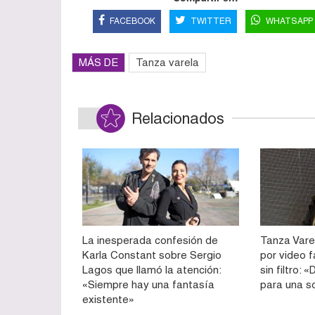
FACEBOOK
TWITTER
WHATSAPP
MÁS DE
Tanza varela
Relacionados
La inesperada confesión de
Tanza Varel
Karla Constant sobre Sergio
por video f
Lagos que llamó la atención:
sin filtro:
«Siempre hay una fantasía
para una s
existente»