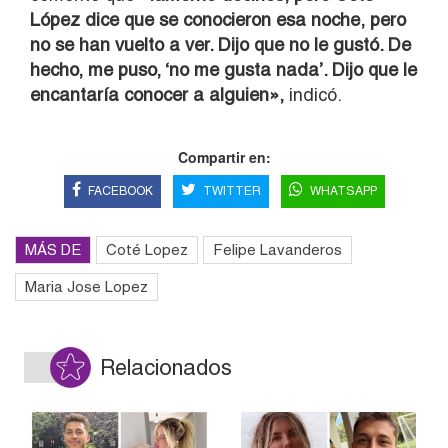
López dice que se conocieron esa noche, pero
no se han vuelto a ver. Dijo que no le gustó. De
hecho, me puso, ‘no me gusta nada’. Dijo que le
encantaría conocer a alguien»,
indicó.
Compartir en:
FACEBOOK
TWITTER
WHATSAPP
MÁS DE
Coté Lopez
Felipe Lavanderos
Maria Jose Lopez
Relacionados