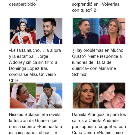
desapercibido
sorprendió en «Volverías
con tu ex? 2»
«Le falta mucho… la altura
¿Hay problemas en Mucho
y la estampa»: Jorge
Gusto? Neme responde a
Aldoney critica sin filtro a
rumores de «falta de
Dominga López tras
química» con Marianne
coronarse Miss Universo
Schmidt
Chile
Nicolás Solabarrieta revela
Daniela Aránguiz le paró los
la traición de Guarén que
carros a Camila Andrade
nunca superó: «Fue hasta a
por supuesto coqueteo con
mi cumpleaños el hue…»
Cuco Cerda: «No me llamo