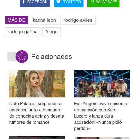
FACEBOOK
TWITTER
WHATSAPP
MÁS DE
karina leon
rodrigo aviles
rodrigo gallina
Yingo
Relacionados
Cata Palacios sorprende al
Ex «Yingo» revive episodio
aparecer junto a hermano
de agresión con Karol
de conocida actriz y desata
Lucero y lanza dura
rumores de romance
acusación: «Nunca pidió
perdón»