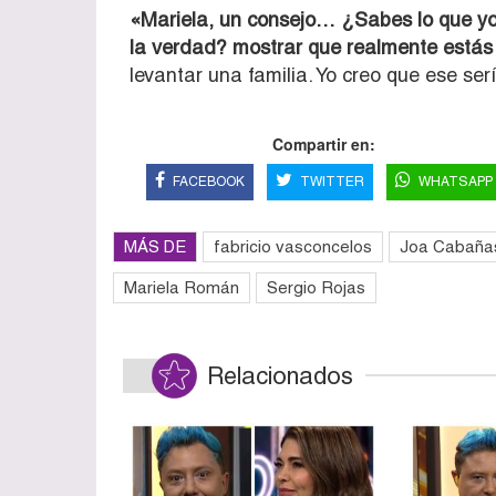
«Mariela, un consejo… ¿Sabes lo que yo
la verdad? mostrar que realmente estás
levantar una familia. Yo creo que ese ser
Compartir en:
FACEBOOK
TWITTER
WHATSAPP
MÁS DE
fabricio vasconcelos
Joa Cabaña
Mariela Román
Sergio Rojas
Relacionados