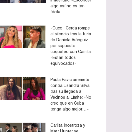
algo así no es tan
fácil»
«Cuco» Cerda rompe
el silencio tras la furia
de Daniela Aránguiz
por supuesto
coqueteo con Camila:
«Están todos
equivocados»
Paula Pavic arremete
contra Lisandra Silva
tras su llegada a
Vecinos al Límite: «No
creo que en Cuba
tenga algo mejor…»
Carlita Inostroza y
Matt Hunter se