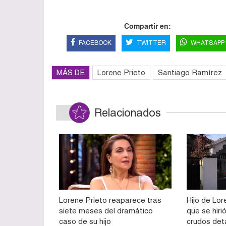
Compartir en:
FACEBOOK
TWITTER
WHATSAPP
MÁS DE
Lorene Prieto
Santiago Ramírez
Relacionados
Lorene Prieto reaparece tras
Hijo de Lor
siete meses del dramático
que se hiri
caso de su hijo
crudos det