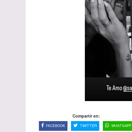
Compartir en:
FACEBOOK
TWITTER
WHATSAPP