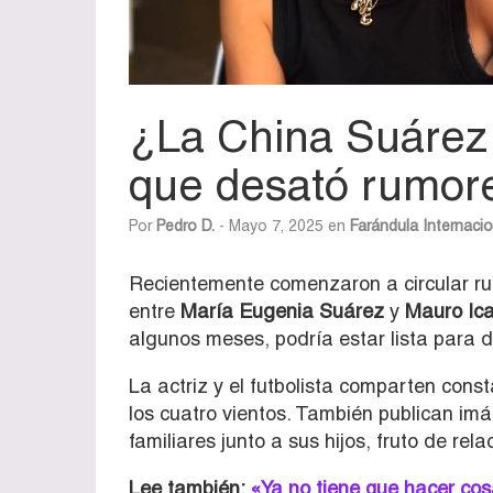
¿La China Suárez
que desató rumor
Por
Pedro D.
- Mayo 7, 2025 en
Farándula Internacio
Recientemente comenzaron a circular r
entre
María Eugenia Suárez
y
Mauro Ica
algunos meses, podría estar lista para d
La actriz y el futbolista comparten cons
los cuatro vientos. También publican i
familiares junto a sus hijos, fruto de rela
Lee también:
«Ya no tiene que hacer cos