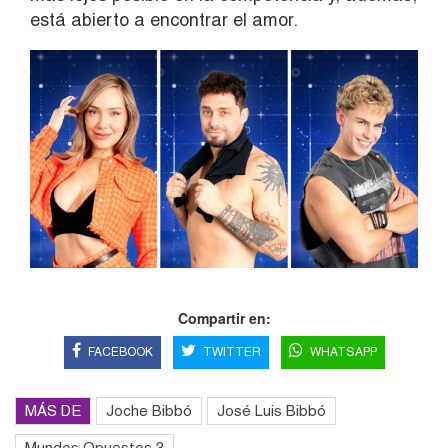
está abierto a encontrar el amor.
Compartir en:
FACEBOOK
TWITTER
WHATSAPP
MÁS DE
Joche Bibbó
José Luis Bibbó
Mundos Opuestos 3