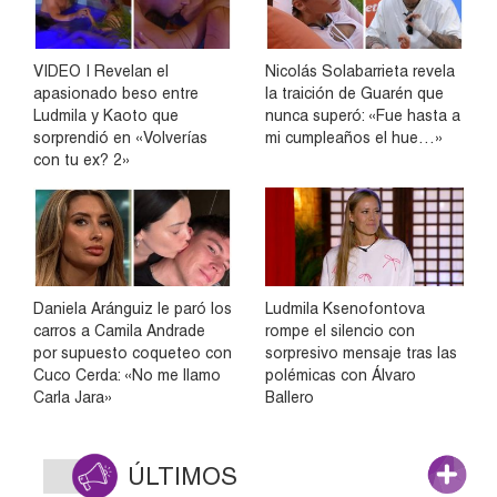
VIDEO | Revelan el
Nicolás Solabarrieta revela
apasionado beso entre
la traición de Guarén que
Ludmila y Kaoto que
nunca superó: «Fue hasta a
sorprendió en «Volverías
mi cumpleaños el hue…»
con tu ex? 2»
Daniela Aránguiz le paró los
Ludmila Ksenofontova
carros a Camila Andrade
rompe el silencio con
por supuesto coqueteo con
sorpresivo mensaje tras las
Cuco Cerda: «No me llamo
polémicas con Álvaro
Carla Jara»
Ballero
ÚLTIMOS