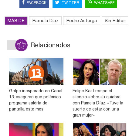
FACEBOOK
TWITTER
WHATSAPP
MÁS DE
Pamela Diaz
Pedro Astorga
Sin Editar
Relacionados
Golpe inesperado en Canal
Felipe Kast rompe el
13: aseguran que polémico
silencio sobre su quiebre
programa saldría de
con Pamela Díaz: «Tuve la
pantalla este mes
suerte de estar con una
gran mujer»