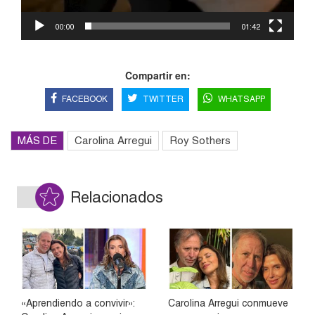
00:00
01:42
Compartir en:
FACEBOOK
TWITTER
WHATSAPP
MÁS DE
Carolina Arregui
Roy Sothers
Relacionados
«Aprendiendo a convivir»:
Carolina Arregui conmueve