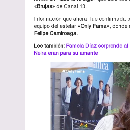
«Brujas»
de Canal 13.
Información que ahora, fue confirmada po
equipo del estelar
«Only Fama»,
donde r
Felipe Camiroaga.
Lee también:
Pamela Díaz sorprende al 
Neira eran para su amante