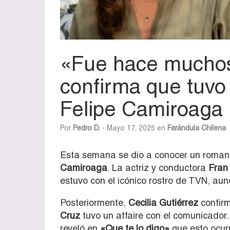
«Fue hace muchos
confirma que tuv
Felipe Camiroaga
Por
Pedro D.
- Mayo 17, 2025 en
Farándula Chilena
Esta semana se dio a conocer un roman
Camiroaga
. La actriz y conductora
Fran
estuvo con el icónico rostro de TVN, au
Posteriormente,
Cecilia Gutiérrez
confir
Cruz
tuvo un affaire con el comunicador
reveló en
«Que te lo digo»
que esto ocurr