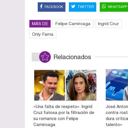
FACEBOOK
TWITTER
WHATSAPP
MÁS DE
Felipe Camiroaga
Ingrid Cruz
Only Fama
Relacionados
«Una falta de respeto»: Ingrid
José Anton
Cruz furiosa por la filtración de
contra ros
su romance con Felipe
dura crític
Camiroaga
talento»