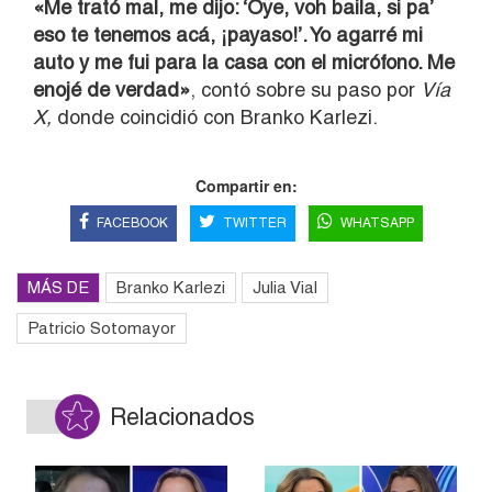
«Me trató mal, me dijo: ‘Oye, voh baila, si pa’
eso te tenemos acá, ¡payaso!’. Yo agarré mi
auto y me fui para la casa con el micrófono. Me
enojé de verdad»
, contó sobre su paso por
Vía
X,
donde coincidió con Branko Karlezi.
Compartir en:
FACEBOOK
TWITTER
WHATSAPP
MÁS DE
Branko Karlezi
Julia Vial
Patricio Sotomayor
Relacionados