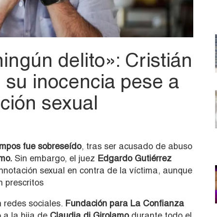
ngún delito»: Cristián
 su inocencia pese a
ción sexual
mpos fue sobreseído
, tras ser acusado de abuso
amo.
Sin embargo, el juez
Edgardo Gutiérrez
nnotación sexual en contra de la víctima, aunque
 prescritos
n redes sociales.
Fundación para La Confianza
a la hija de
Claudia di Girolamo
durante todo el