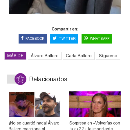
Compartir en:
FACEBOOK
TWITTER
WHATSAPP
MÁS DE
Álvaro Ballero
Carla Ballero
Sígueme
Relacionados
¡No se guardó nada! Álvaro
Sorpresa en «Volverías con
Ballero reacciona al
tu ex? 2»: la importante