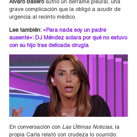
Álvaro Ballero
sufrió un derrame pleural, una
grave complicación que la obligó a acudir de
urgencia al recinto médico.
Lee también:
«Para nada soy un padre
ausente»: DJ Méndez aclara por qué no estuvo
con su hijo tras delicada cirugía
En conversación con
Las Últimas Noticias,
la
propia Carla relató con crudeza lo ocurrido: