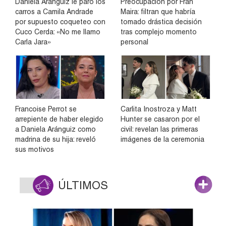
Daniela Aránguiz le paró los
Preocupación por Fran
carros a Camila Andrade
Maira: filtran que habría
por supuesto coqueteo con
tomado drástica decisión
Cuco Cerda: «No me llamo
tras complejo momento
Carla Jara»
personal
Francoise Perrot se
Carlita Inostroza y Matt
arrepiente de haber elegido
Hunter se casaron por el
a Daniela Aránguiz como
civil: revelan las primeras
madrina de su hija: reveló
imágenes de la ceremonia
sus motivos
ÚLTIMOS