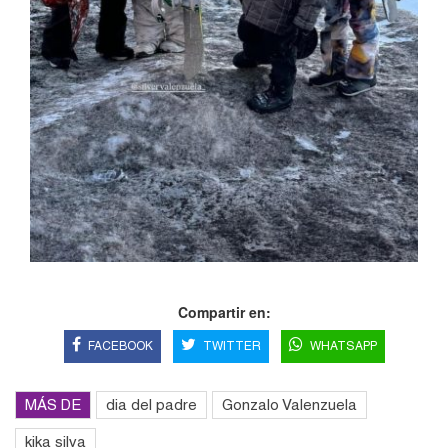
Compartir en:
FACEBOOK
TWITTER
WHATSAPP
MÁS DE
dia del padre
Gonzalo Valenzuela
kika silva