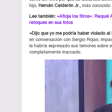
hijo,
Hernán Calderón Jr.,
más conocido
Lee también:
«Afloja los fitros»: Raquel
retoques en sus fotos
«Dijo que yo me podría haber violado al 
en conversación con Sergio Rojas, impa
le habría expresado sus temores sobre el 
completamente marcado.