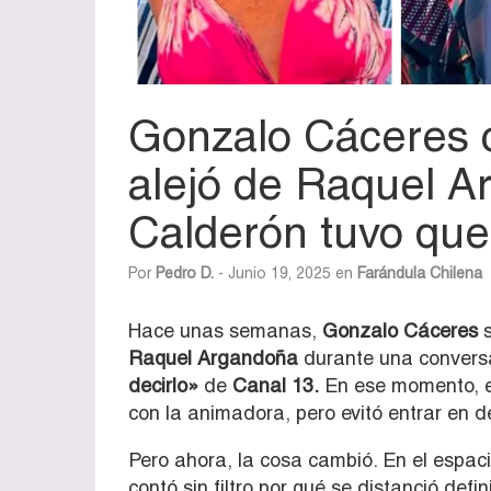
Gonzalo Cáceres 
alejó de Raquel 
Calderón tuvo que
Por
Pedro D.
- Junio 19, 2025 en
Farándula Chilena
Hace unas semanas,
Gonzalo Cáceres
s
Raquel Argandoña
durante una convers
decirlo»
de
Canal 13.
En ese momento, el
con la animadora, pero evitó entrar en d
Pero ahora, la cosa cambió. En el espac
contó sin filtro por qué se distanció def