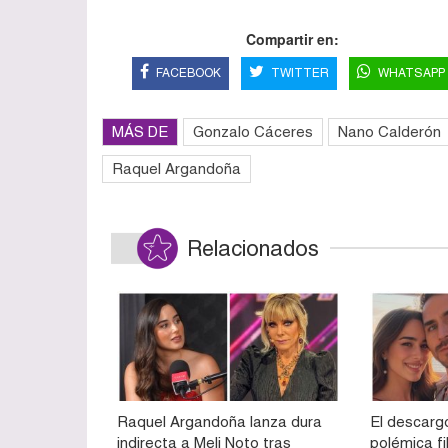
Compartir en:
FACEBOOK
TWITTER
WHATSAPP
MÁS DE
Gonzalo Cáceres
Nano Calderón
Raquel Argandoña
Relacionados
Raquel Argandoña lanza dura
El descarg
indirecta a Meli Noto tras
polémica fi