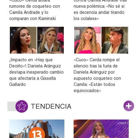
«Cuco» Cerda aclara
contra Camila Andrade tras
rumores de coqueteo con
nueva polémica: «No sé si
Camila Andrade y lo
es decencia andar tirando
comparan con Kaminski
los colaless»
¡Impacto en «Hay que
«Cuco» Cerda rompe el
Decirlo»!: Daniela Aránguiz
silencio tras la furia de
destapa inesperado cambio
Daniela Aránguiz por
que afectaría a Gissella
supuesto coqueteo con
Gallardo
Camila: «Están todos
equivocados»
TENDENCIA