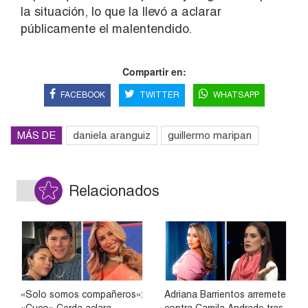
la situación, lo que la llevó a aclarar
públicamente el malentendido.
Compartir en:
FACEBOOK
TWITTER
WHATSAPP
MÁS DE
daniela aranguiz
guillermo maripan
Relacionados
«Solo somos compañeros»:
Adriana Barrientos arremete