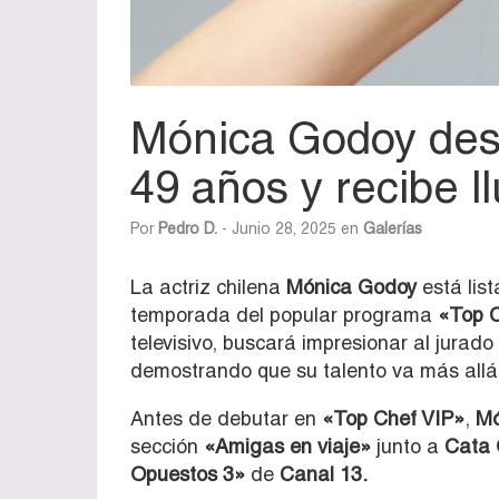
Mónica Godoy desl
49 años y recibe l
Por
Pedro D.
- Junio 28, 2025 en
Galerías
La actriz chilena
Mónica Godoy
está list
temporada del popular programa
«Top C
televisivo, buscará impresionar al jurado
demostrando que su talento va más allá 
Antes de debutar en
«Top Chef VIP»
,
Mó
sección
«Amigas en viaje»
junto a
Cata 
Opuestos 3»
de
Canal 13.