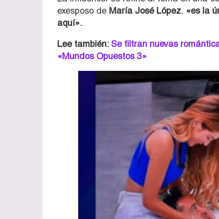
exesposo de
María José López
,
«es la ú
aquí».
Lee también:
Se filtran nuevas romántic
«Mundos Opuestos 3»