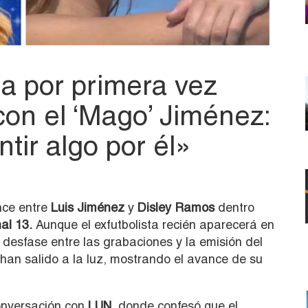
a por primera vez
con el ‘Mago’ Jiménez:
tir algo por él»
nce entre
Luis Jiménez
y
Disley Ramos
dentro
al 13.
Aunque el exfutbolista recién aparecerá en
l desfase entre las grabaciones y la emisión del
 han salido a la luz, mostrando el avance de su
conversación con
LUN
, donde confesó que el