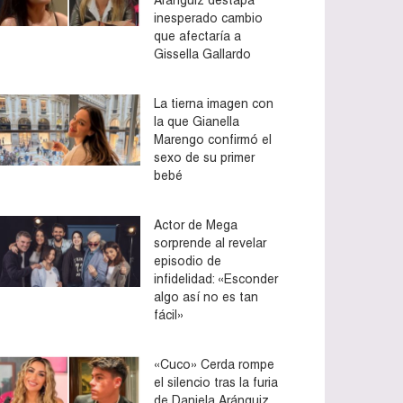
inesperado cambio
que afectaría a
Gissella Gallardo
La tierna imagen con
la que Gianella
Marengo confirmó el
sexo de su primer
bebé
Actor de Mega
sorprende al revelar
episodio de
infidelidad: «Esconder
algo así no es tan
fácil»
«Cuco» Cerda rompe
el silencio tras la furia
de Daniela Aránguiz