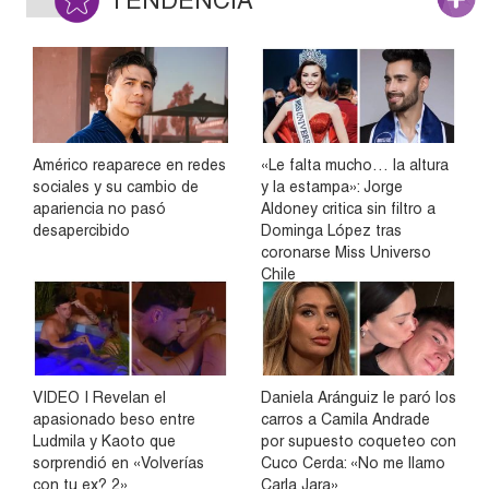
TENDENCIA
Américo reaparece en redes
«Le falta mucho… la altura
sociales y su cambio de
y la estampa»: Jorge
apariencia no pasó
Aldoney critica sin filtro a
desapercibido
Dominga López tras
coronarse Miss Universo
Chile
VIDEO | Revelan el
Daniela Aránguiz le paró los
apasionado beso entre
carros a Camila Andrade
Ludmila y Kaoto que
por supuesto coqueteo con
sorprendió en «Volverías
Cuco Cerda: «No me llamo
con tu ex? 2»
Carla Jara»