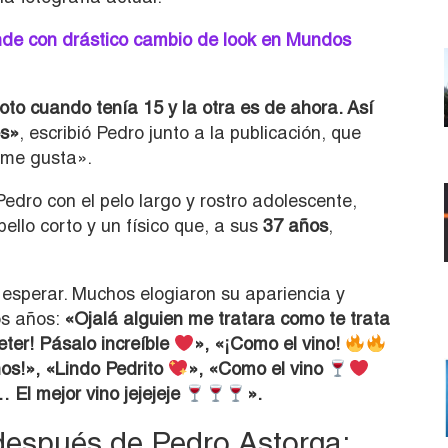
nde con drástico cambio de look en Mundos
foto cuando tenía 15 y la otra es de ahora. Así
és»
, escribió Pedro junto a la publicación, que
«me gusta».
edro con el pelo largo y rostro adolescente,
ello corto y un físico que, a sus
37 años
,
 esperar. Muchos elogiaron su apariencia y
os años:
«Ojalá alguien me tratara como te trata
eter! Pásalo increíble
», «¡Como el vino!
ños!», «Lindo Pedrito
», «Como el vino
El mejor vino jejejeje
».
 después de Pedro Astorga: