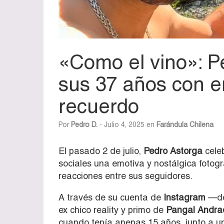
«Como el vino»: P
sus 37 años con em
recuerdo
Por
Pedro D.
- Julio 4, 2025 en
Farándula Chilena
El pasado 2 de julio,
Pedro Astorga
celeb
sociales una emotiva y nostálgica fotogr
reacciones entre sus seguidores.
A través de su cuenta de
Instagram
—do
ex chico reality y primo de
Pangal Andra
cuando tenía apenas 15 años, junto a un